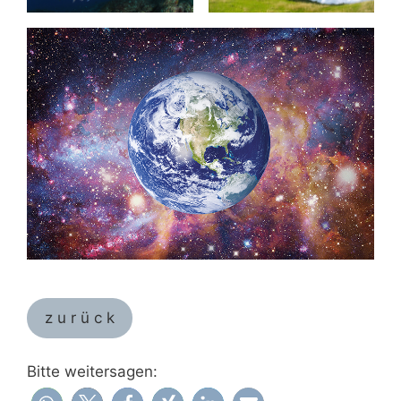
z u r ü c k
Bitte weitersagen: